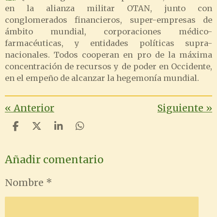
en la alianza militar OTAN, junto con
conglomerados financieros, super-empresas de
ámbito mundial, corporaciones médico-
farmacéuticas, y entidades políticas supra-
nacionales. Todos cooperan en pro de la máxima
concentración de recursos y de poder en Occidente,
en el empeño de alcanzar la hegemonía mundial.
«
Anterior
Siguiente
»
C
C
C
C
o
o
o
o
m
m
m
m
Añadir comentario
p
p
p
p
a
a
a
a
r
r
r
r
Nombre *
t
t
t
t
i
i
i
i
r
r
r
r