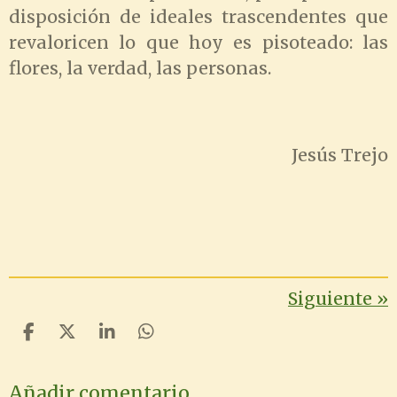
disposición de ideales trascendentes que
revaloricen lo que hoy es pisoteado: las
flores, la verdad, las personas.
Jesús Trejo
Siguiente
»
C
C
C
C
o
o
o
o
m
m
m
m
Añadir comentario
p
p
p
p