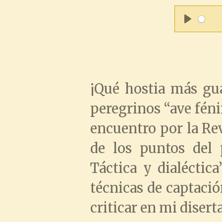
P
l
a
¡Qué hostia más gu
y
peregrinos “ave fénix
encuentro por la Rev
de los puntos del 
Táctica y dialéctic
técnicas de captació
criticar en mi disert