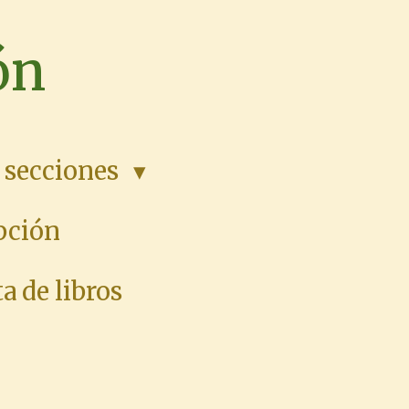
ón
 secciones
pción
a de libros