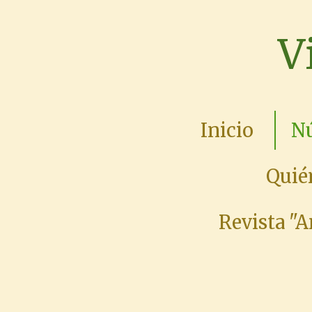
Ir
V
al
contenido
principal
Inicio
Nú
Quié
Revista "A