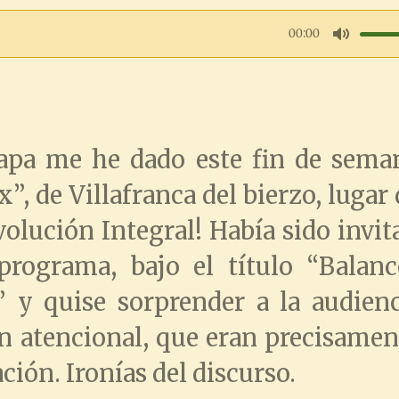
00:00
M
u
t
apa me he dado este fin de seman
e
”, de Villafranca del bierzo, lugar
olución Integral! Había sido invit
programa, bajo el título “Balan
a” y quise sorprender a la audien
n atencional, que eran precisamen
ación. Ironías del discurso.