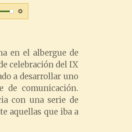
S
e
t
a en el albergue de
t
 de celebración del IX
i
ado a desarrollar uno
n
ce de comunicación.
cia con una serie de
g
te aquellas que iba a
s