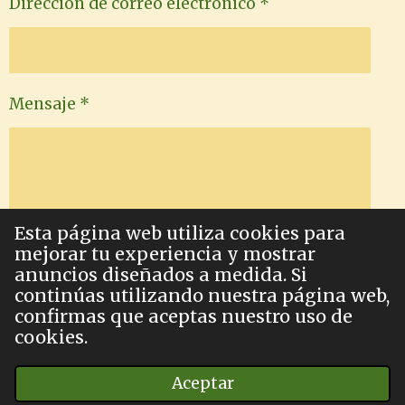
Dirección de correo electrónico *
Mensaje *
Esta página web utiliza cookies para
mejorar tu experiencia y mostrar
anuncios diseñados a medida. Si
Enviar formulario
continúas utilizando nuestra página web,
confirmas que aceptas nuestro uso de
cookies.
© 2023 - 2026 Virtud y Revolución
Aceptar
Con la tecnología de
Webador