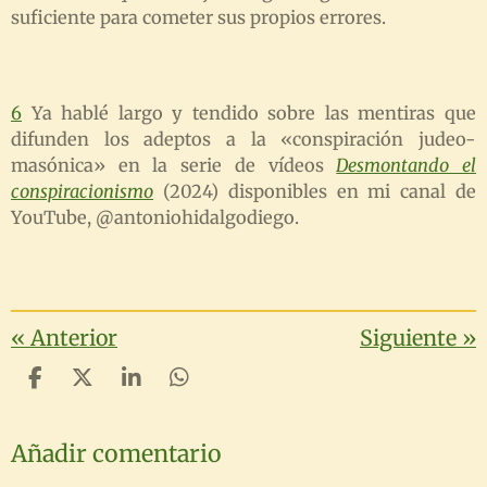
suficiente para cometer sus propios errores.
6
Ya hablé largo y tendido sobre las mentiras que
difunden los adeptos a la «conspiración judeo-
masónica» en la serie de vídeos
Desmontando el
conspiracionismo
(2024) disponibles en mi canal de
YouTube, @antoniohidalgodiego.
«
Anterior
Siguiente
»
C
C
C
C
o
o
o
o
m
m
m
m
Añadir comentario
p
p
p
p
a
a
a
a