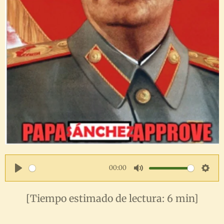
00:00
P
M
S
l
u
e
[Tiempo estimado de lectura: 6 min]
a
t
t