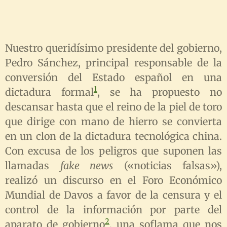
y
e
t
i
n
Nuestro queridísimo presidente del gobierno,
g
Pedro Sánchez, principal responsable de la
s
conversión del Estado español en una
1
dictadura formal
, se ha propuesto no
descansar hasta que el reino de la piel de toro
que dirige con mano de hierro se convierta
en un clon de la dictadura tecnológica china.
Con excusa de los peligros que suponen las
llamadas
fake news
(«noticias falsas»),
realizó un discurso en el Foro Económico
Mundial de Davos a favor de la censura y el
control de la información por parte del
2
aparato de gobierno
, una soflama que nos