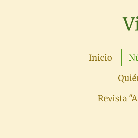
Ir
V
al
contenido
principal
Inicio
Nú
Quié
Revista "A