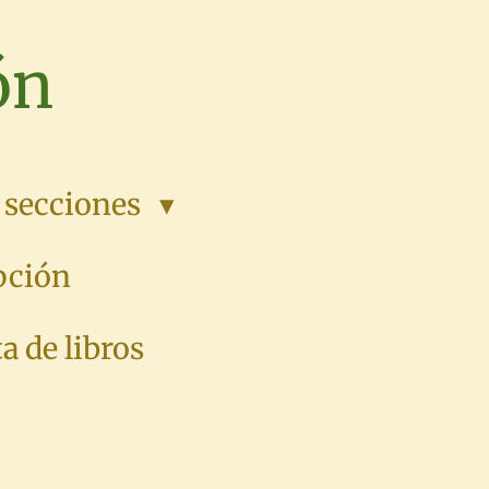
ón
 secciones
pción
a de libros