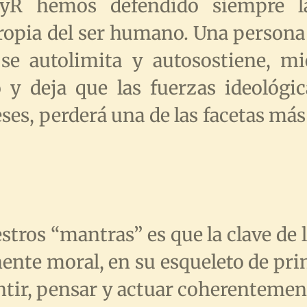
VyR hemos defendido siempre l
ropia del ser humano. Una persona 
se autolimita y autosostiene, mi
y deja que las fuerzas ideológic
es, perderá una de las facetas más
tros “mantras” es que la clave de
nte moral, en su esqueleto de prin
entir, pensar y actuar coherentemen