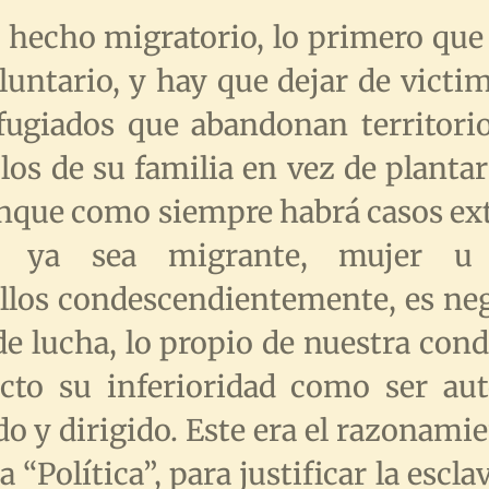
l hecho migratorio, lo primero que
oluntario, y hay que dejar de victi
efugiados que abandonan territori
los de su familia en vez de plantar
nque como siempre habrá casos ext
a, ya sea migrante, mujer u
los condescendientemente, es neg
 de lucha, lo propio de nuestra co
acto su inferioridad como ser au
o y dirigido. Este era el razonamie
 “Política”, para justificar la escla