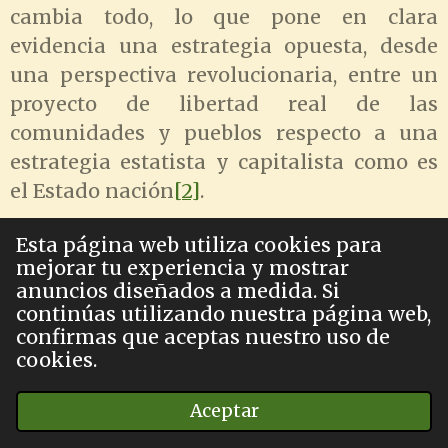
cambia todo, lo que pone en clara
evidencia una estrategia opuesta, desde
una perspectiva revolucionaria, entre un
proyecto de libertad real de las
comunidades y pueblos respecto a una
estrategia estatista y capitalista como es
el Estado nación
[2]
.
Esta página web utiliza cookies para
mejorar tu experiencia y mostrar
E. Álvarez, 9 de octubre de 2023
anuncios diseñados a medida. Si
continúas utilizando nuestra página web,
confirmas que aceptas nuestro uso de
cookies.
[1]
Este proceso es explicado en
Nacionalismo y
Revolución
.
El Estado nación y el paradigma de la
Aceptar
revolución integral
, en particular su Libro II
Hispania,