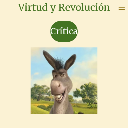
Virtud y Revolución
Ir
al
contenido
Crítica
principal