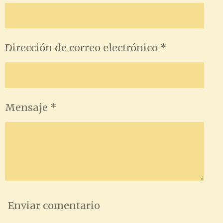
i
i
i
i
r
r
r
r
Dirección de correo electrónico *
Mensaje *
Enviar comentario