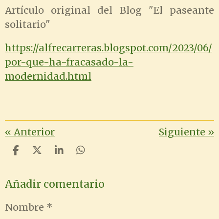
Artículo original del Blog "El paseante
solitario"
https://alfrecarreras.blogspot.com/2023/06/
por-que-ha-fracasado-la-
modernidad.html
«
Anterior
Siguiente
»
C
C
C
C
o
o
o
o
m
m
m
m
Añadir comentario
p
p
p
p
a
a
a
a
r
r
r
r
Nombre *
t
t
t
t