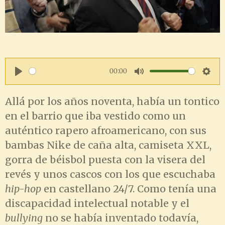
00:00
P
M
S
l
u
e
Allá por los años noventa, había un tontico
en el barrio que iba vestido como un
a
t
t
auténtico rapero afroamericano, con sus
y
e
t
bambas Nike de caña alta, camiseta XXL,
i
gorra de béisbol puesta con la visera del
n
revés y unos cascos con los que escuchaba
g
hip-hop
en castellano 24/7. Como tenía una
s
discapacidad intelectual notable y el
bullying
no se había inventado todavía,