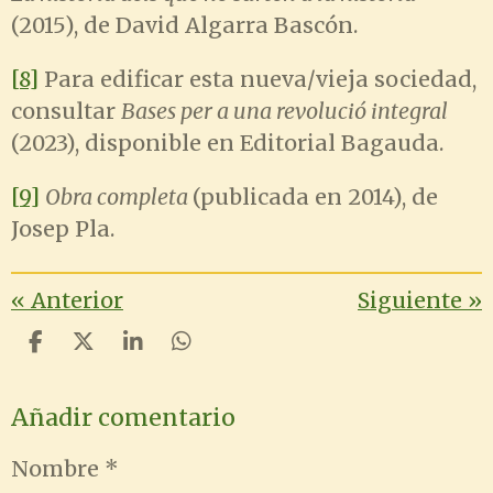
(2015), de David Algarra Bascón.
[8]
Para edificar esta nueva/vieja sociedad,
consultar
Bases per a una revolució integral
(2023), disponible en Editorial Bagauda.
[9]
Obra completa
(publicada en 2014), de
Josep Pla.
«
Anterior
Siguiente
»
C
C
C
C
o
o
o
o
m
m
m
m
Añadir comentario
p
p
p
p
a
a
a
a
r
r
r
r
Nombre *
t
t
t
t