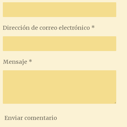
i
i
i
i
r
r
r
r
Dirección de correo electrónico *
Mensaje *
Enviar comentario