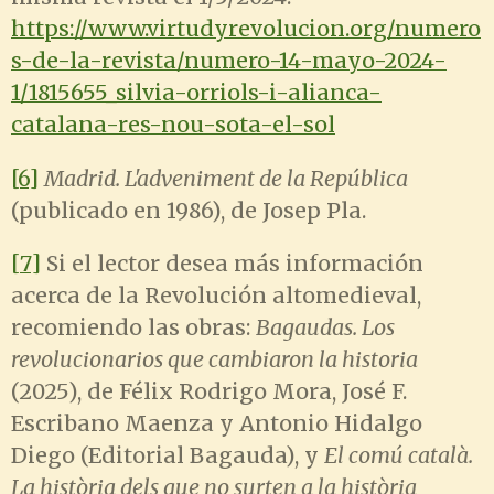
https://www.virtudyrevolucion.org/numero
s-de-la-revista/numero-14-mayo-2024-
1/1815655_silvia-orriols-i-alianca-
catalana-res-nou-sota-el-sol
[6]
Madrid. L'adveniment de la República
(publicado en 1986), de Josep Pla.
[7]
Si el lector desea más información
acerca de la Revolución altomedieval,
recomiendo las obras:
Bagaudas. Los
revolucionarios que cambiaron la historia
(2025), de Félix Rodrigo Mora, José F.
Escribano Maenza y Antonio Hidalgo
Diego (Editorial Bagauda), y
El comú català.
La història dels que no surten a la història