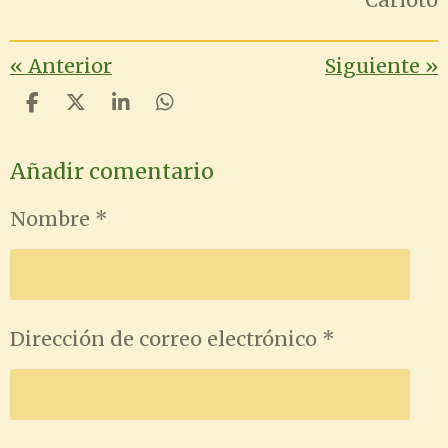
Carloto
«
Anterior
Siguiente
»
C
C
C
C
o
o
o
o
m
m
m
m
Añadir comentario
p
p
p
p
a
a
a
a
r
r
r
r
Nombre *
t
t
t
t
i
i
i
i
r
r
r
r
Dirección de correo electrónico *