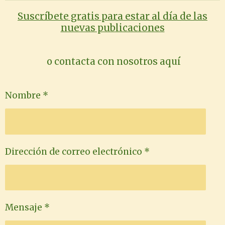
de
Leonor
Suscríbete gratis para estar al día de las
conduci
y el
nuevas publicaciones
rse la
estoicis
socieda
mo de
d
Estado
o contacta con nosotros aquí
Nombre *
Dirección de correo electrónico *
Mensaje *