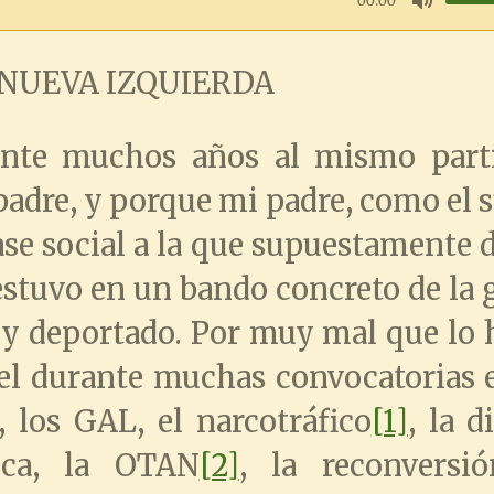
00:00
M
t
 NUEVA IZQUIERDA
u
e
t
nte muchos años al mismo parti
e
padre, y porque mi padre, como el 
ase social a la que supuestamente d
stuvo en un bando concreto de la 
 y deportado. Por muy mal que lo 
el durante muchas convocatorias el
, los GAL, el narcotráfico
[1]
, la d
ica, la OTAN
[2]
, la reconversió