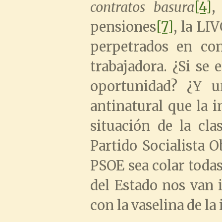
contratos basura
[4]
,
pensiones
[7]
, la LI
perpetrados en con
trabajadora. ¿Si se
oportunidad? ¿Y u
antinatural que la 
situación de la cla
Partido Socialista O
PSOE sea colar todas
del Estado nos van 
con la vaselina de l