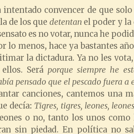
 intentado convencer de que solo
 la de los que
detentan
el poder y la
sensato es no votar, nunca he podi
or lo menos, hace ya bastantes año
timar la dictadura. Ya no les vota
ellos. Será
porque siempre he esta
bía pensado que el pescado fuera a e
ntar canciones, cantemos una más
ue decía:
Tigres, tigres, leones, leone
eones o no, tanto los unos como 
ran sin piedad. En política no s