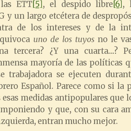
 las ETT
[5]
, el despido libre
[6]
, 
VG y un largo etcétera de despropósi
tra de los intereses y de la int
 equivoca
uno de los tuyos
no le va
na tercera? ¿Y una cuarta…? Pe
inmensa mayoría de las políticas 
se trabajadora se ejecuten duran
brero Español. Parece como si la 
 esas medidas antipopulares que l
imponiendo y que, con su cara am
a izquierda, entran mucho mejor.