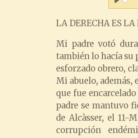
P
a
LA DERECHA ES LA
l
y
a
Mi padre votó dura
y
también lo hacía su 
esforzado obrero, cl
Mi abuelo, además, e
que fue encarcelado
padre se mantuvo fi
de Alcàsser, el 11-M
corrupción endém