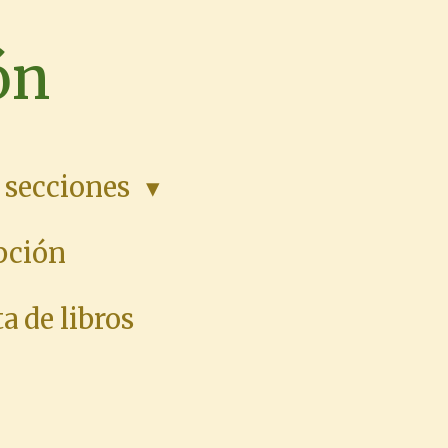
ón
 secciones
pción
a de libros