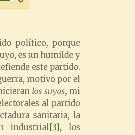
S
t
e
t
t
i
do político, porque
t
n
suyo, es un humilde y
i
g
efiende este partido.
n
guerra, motivo por el
s
hicieran
g
los suyos
, mi
ectorales al partido
s
ictadura sanitaria, la
n industrial
[3]
, los