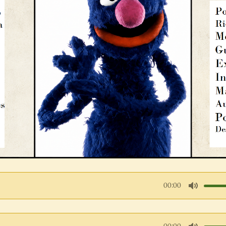
00:00
M
u