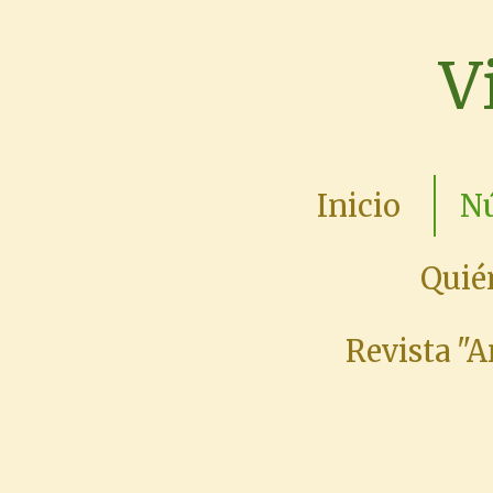
Ir
V
al
contenido
principal
Inicio
Nú
Quié
Revista "A