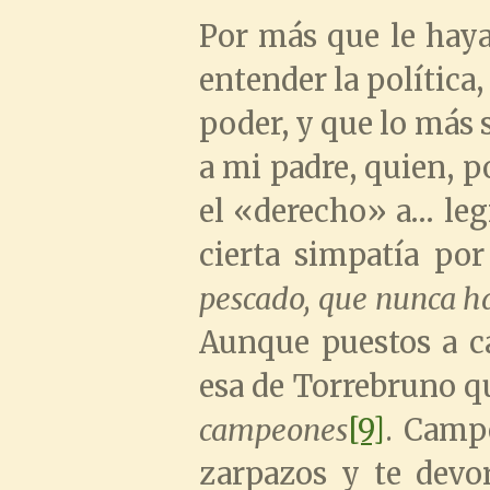
Por más que le haya
entender la política,
poder, y que lo más 
a mi padre, quien, p
el «derecho» a… legi
cierta simpatía por 
pescado, que nunca ha
Aunque puestos a ca
esa de Torrebruno q
campeones
[9]
. Camp
zarpazos y te devo