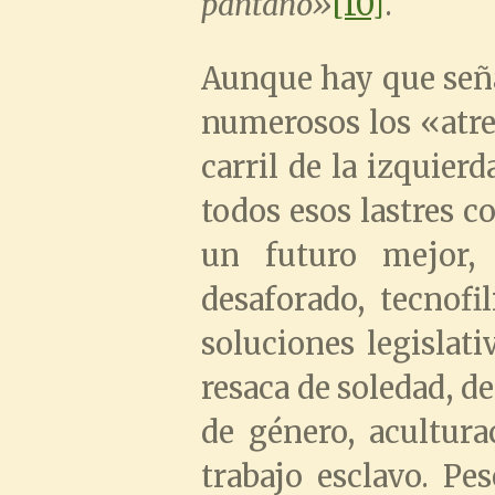
pantano»
[10]
.
Aunque hay que seña
numerosos los «atre
carril de la izquier
todos esos lastres 
un futuro mejor, 
desaforado, tecnofi
soluciones legislat
resaca de soledad, d
de género, acultur
trabajo esclavo. Pe