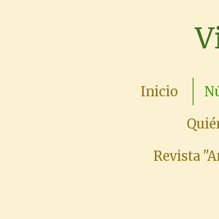
Ir
V
al
contenido
principal
Inicio
Nú
Quié
Revista "A