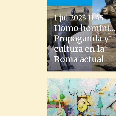
1 jul 2023
11:45
Homo homini...
Propaganda y
cultura en la
Roma actual