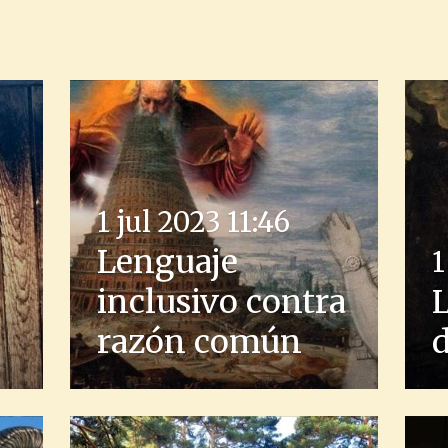
1 jul 2023
11:46
Lenguaje
1
inclusivo contra
razón común
d