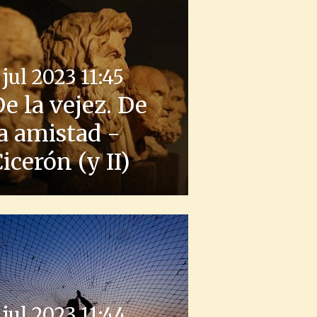
 jul 2023
11:45
e la vejez. De
a amistad -
icerón (y II)
 jul 2023
11:44