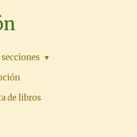
ón
 secciones
pción
a de libros