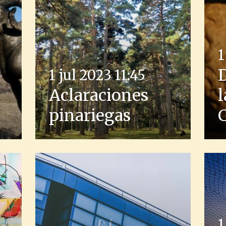
1
D
1 jul 2023
11:45
Aclaraciones
l
pinariegas
C
1