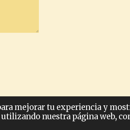
para mejorar tu experiencia y most
volución
 utilizando nuestra página web, c