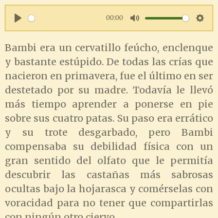
00:00
P
M
S
l
u
e
Bambi era un cervatillo feúcho, enclenque
y bastante estúpido. De todas las crías que
a
t
t
nacieron en primavera, fue el último en ser
y
e
t
destetado por su madre. Todavía le llevó
i
más tiempo aprender a ponerse en pie
n
sobre sus cuatro patas. Su paso era errático
g
y su trote desgarbado, pero Bambi
s
compensaba su debilidad física con un
gran sentido del olfato que le permitía
descubrir las castañas más sabrosas
ocultas bajo la hojarasca y comérselas con
voracidad para no tener que compartirlas
con ningún otro ciervo.