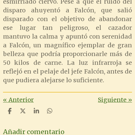
esmirriado ciervo. Pese a que el ruido del
disparo ahuyentó a Falcón, que salió
disparado con el objetivo de abandonar
ese lugar tan peligroso, el cazador
mantuvo la calma y apuntó con serenidad
a Falcón, un magnífico ejemplar de gran
belleza que podría proporcionarle más de
50 kilos de carne. La luz infrarroja se
reflejó en el pelaje del jefe Falcón, antes de
que pudiera alejarse lo suficiente.
«
Anterior
Siguiente
»
C
C
C
C
o
o
o
o
m
m
m
m
Añadir comentario
p
p
p
p